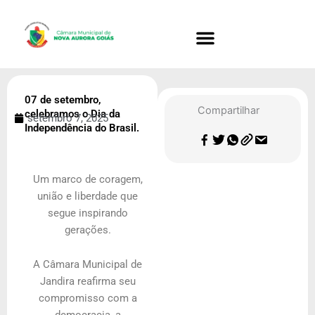
Ir
para
o
conteúdo
07 de setembro,
Compartilhar
celebramos o Dia da
setembro 7, 2025
Independência do Brasil.
Um marco de coragem,
união e liberdade que
segue inspirando
gerações.
A Câmara Municipal de
Jandira reafirma seu
compromisso com a