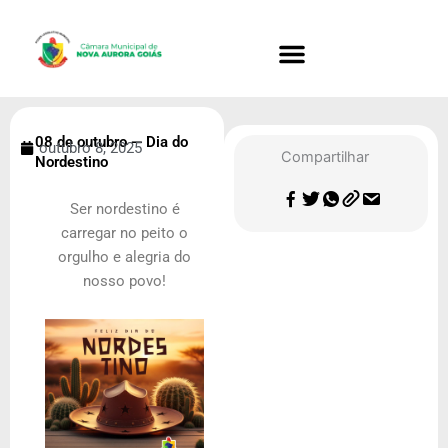
Ir
para
o
conteúdo
08 de outubro — Dia do
outubro 8, 2025
Compartilhar
Nordestino
Ser nordestino é
carregar no peito o
orgulho e alegria do
nosso povo!