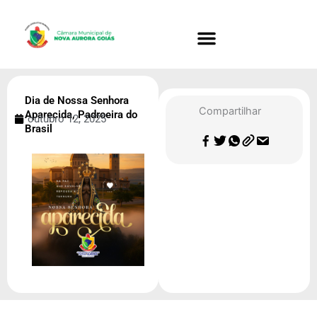
Ir
para
o
conteúdo
Dia de Nossa Senhora
Compartilhar
Aparecida, Padroeira do
outubro 12, 2025
Brasil