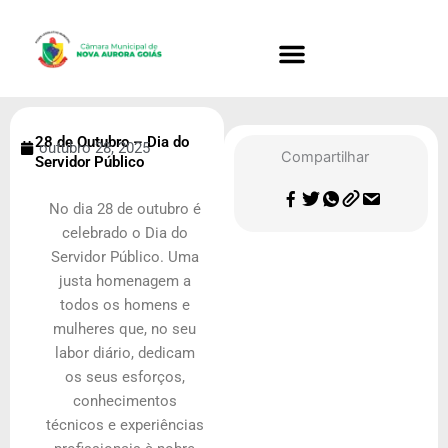
Ir
para
o
conteúdo
28 de Outubro – Dia do
outubro 28, 2025
Compartilhar
Servidor Público
No dia 28 de outubro é
celebrado o Dia do
Servidor Público. Uma
justa homenagem a
todos os homens e
mulheres que, no seu
labor diário, dedicam
os seus esforços,
conhecimentos
técnicos e experiências