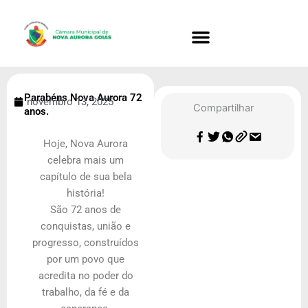
Ir
para
o
conteúdo
Parabéns Nova Aurora 72
novembro 13, 2025
Compartilhar
anos.
Hoje, Nova Aurora
celebra mais um
capítulo de sua bela
história!
São 72 anos de
conquistas, união e
progresso, construídos
por um povo que
acredita no poder do
trabalho, da fé e da