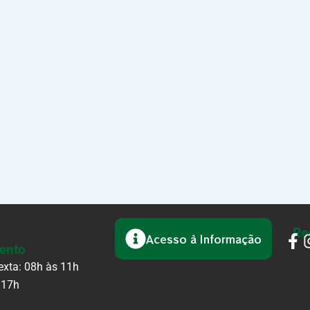
Re
Acesso à Informação
ento
xta: 08h às 11h
 17h