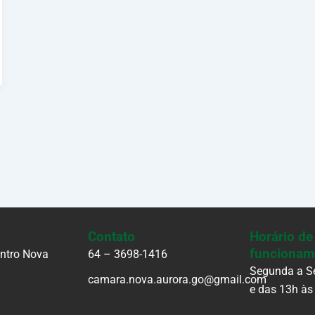
Contato
Horário de
funcionam
entro Nova
64 – 3698-1416
Segunda a Se
camara.nova.aurora.go@gmail.com
e das 13h às