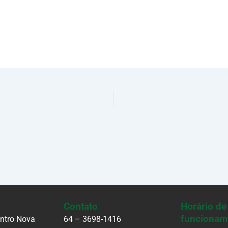
Contato
Horário de
funcionam
entro Nova
64 – 3698-1416