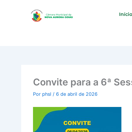
Ir
para
Iníci
o
conteúdo
Convite para a 6ª Ses
Por
phsl
/
6 de abril de 2026